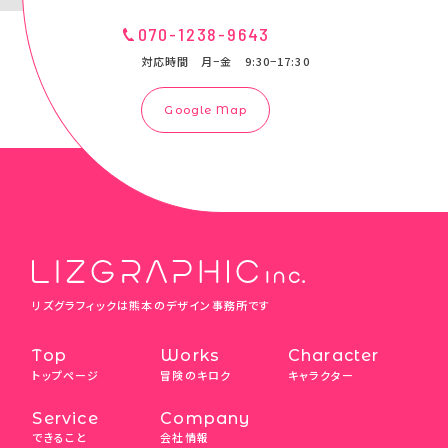
070-1238-9643
対応時間 月−金 9:30−17:30
Google Map
リズグラフィックは熊本のデザイン事務所です
Top
Works
Character
トップページ
冒険のキロク
キャラクター
Service
Company
できること
会社情報