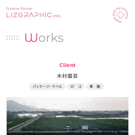
W
orks
Client
木村園芸
パッケージ・ラベル
ロ ゴ
農 園