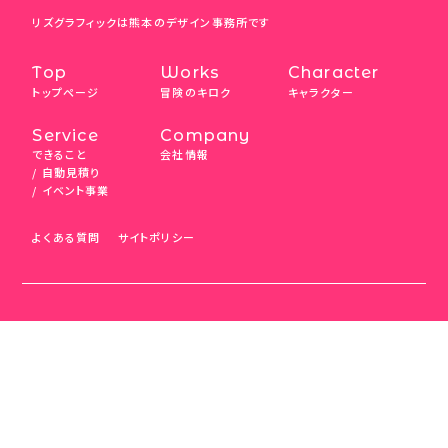
リズグラフィックは熊本のデザイン事務所です
Top
Works
Character
トップページ
冒険のキロク
キャラクター
Service
Company
できること
会社情報
自動見積り
イベント事業
よくある質問
サイトポリシー
当サイトのテキスト・画像の無断転載・複製を固く禁じます。
Unauthorized copying and replication of the contents of this
site, text and images are strictly prohibited.
©︎LIZGRAPHIC Inc.