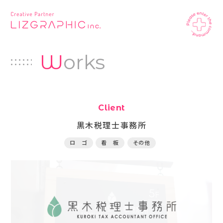
W
orks
Client
黒木税理士事務所
ロ ゴ
看 板
その他